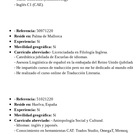
- Inglés C1 (CAE).
- Referencia:
50971220
Reside en:
Palma de Mallorca
Experiencia:
Sí
Movilidad geográfica:
Sí
Currículo abreviado:
- Licenciadada en Filología Inglesa.
- Catedrática jubilada de Escuelas de idiomas.
- Asesora Lingüística de español en la embajada del Reino Unido (jubilada
- He impartido cursos de traducción pero no me he dedicado al mundo edito
- He realizado el curso online de Traducción Literaria.
- Referencia:
51021220
Reside en:
Huelva, España
Experiencia:
Sí
Movilidad geográfica:
Sí
Currículo abreviado:
- Antropología Social y Cultural.
- Idiomas: inglés y japonés.
- Conocimiento en herramientas CAT: Trados Studio, OmegaT, Memoq.