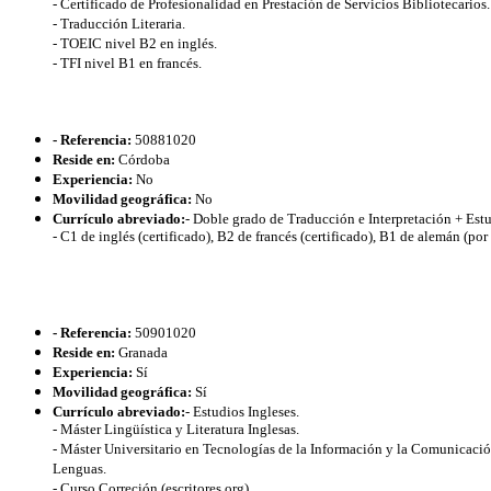
- Certificado de Profesionalidad en Prestación de Servicios Bibliotecarios.
- Traducción Literaria.
- TOEIC nivel B2 en inglés.
- TFI nivel B1 en francés.
- Referencia:
50881020
Reside en:
Córdoba
Experiencia:
No
Movilidad geográfica:
No
Currículo abreviado:
- Doble grado de Traducción e Interpretación + Estu
- C1 de inglés (certificado), B2 de francés (certificado), B1 de alemán (por c
- Referencia:
50901020
Reside en:
Granada
Experiencia:
Sí
Movilidad geográfica:
Sí
Currículo abreviado:
- Estudios Ingleses.
- Máster Lingüística y Literatura Inglesas.
- Máster Universitario en Tecnologías de la Información y la Comunicació
Lenguas.
- Curso Correción (escritores.org).