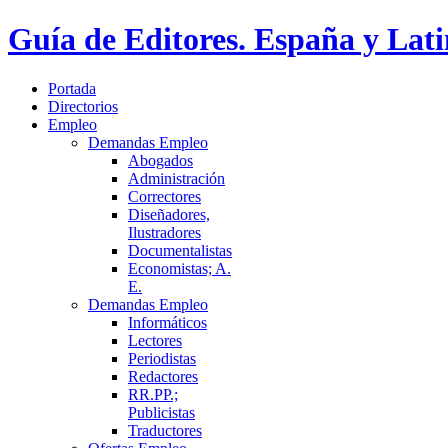
Guía de Editores. España y Lat
Portada
Directorios
Empleo
Demandas Empleo
Abogados
Administración
Correctores
Diseñadores,
Ilustradores
Documentalistas
Economistas; A.
E.
Demandas Empleo
Informáticos
Lectores
Periodistas
Redactores
RR.PP.;
Publicistas
Traductores