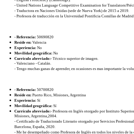
- English Proficiency (Cambridge).
- United Nations Language Competitive Examination for Translators/Précis
- Traductora en Naciones Unidas (sede de Nueva York) de 2015 a 2019.
- Profesora de traducción en la Universidad Pontificia Comillas de Madri
- Referencia:
50690820
Reside en:
Valencia
Experiencia:
No
Movilidad geográfica:
No
Currículo abreviado:
- Técnico superior de imagen.
- Valenciano - Catalán.
- Tengo muchas ganas de aprender, en ocasiones es mas importante la volu
- Referencia:
50700820
Reside en:
Puerto Rico, Misiones, Argentina
Experiencia:
Sí
Movilidad geográfica:
Sí
Currículo abreviado:
- Profesora en Inglés otorgado por Instituto Super
Misiones, Argentina,2004.
- Certificado de Traductorado Literario otorgado por Servicios Profesional
Barcelona, España, 2020.
- Me he desempeñado como Profesora de Inglés en todos los niveles de la 