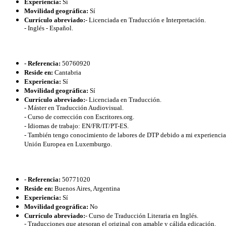
Experiencia:
Sí
Movilidad geográfica:
Sí
Currículo abreviado:
- Licenciada en Traducción e Interpretación.
- Inglés - Español.
- Referencia:
50760920
Reside en:
Cantabria
Experiencia:
Sí
Movilidad geográfica:
Sí
Currículo abreviado:
- Licenciada en Traducción.
- Máster en Traducción Audiovisual.
- Curso de corrección con Escritores.org.
- Idiomas de trabajo: EN/FR/IT/PT-ES.
- También tengo conocimiento de labores de DTP debido a mi experiencia 
Unión Europea en Luxemburgo.
- Referencia:
50771020
Reside en:
Buenos Aires, Argentina
Experiencia:
Sí
Movilidad geográfica:
No
Currículo abreviado:
- Curso de Traducción Literaria en Inglés.
- Traducciones que atesoran el original con amable y cálida edicación.